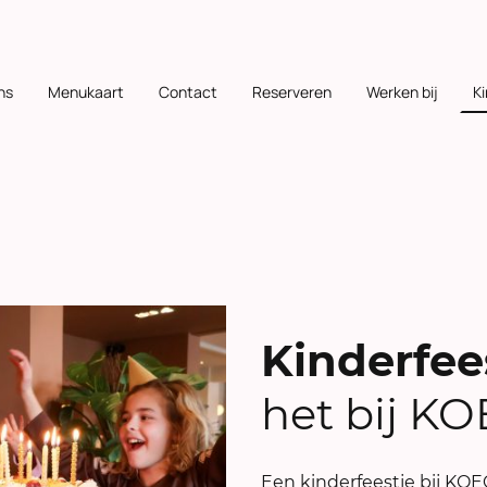
ns
Menukaart
Contact
Reserveren
Werken bij
K
Kinderfee
het bij K
Een kinderfeestje bij KOE