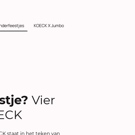
inderfeestjes
KOECK X Jumbo
stje?
Vier
OECK
CK staat in het teken van