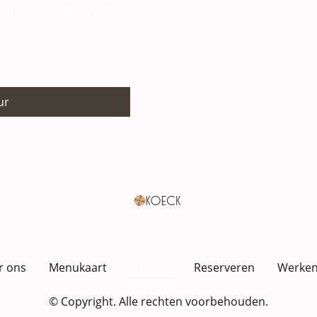
ng op elk moment kan
aan
ur
r ons
Menukaart
Contact
Reserveren
Werken 
© Copyright. Alle rechten voorbehouden.