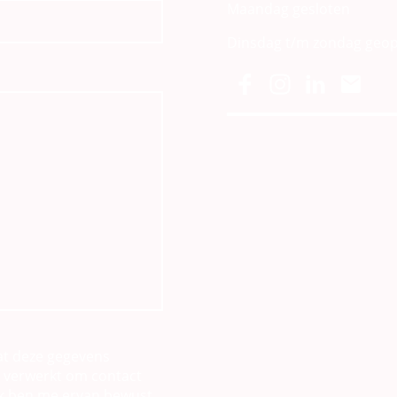
Maandag gesloten
Dinsdag t/m zondag geop
at deze gegevens
 verwerkt om contact
Ik ben me ervan bewust