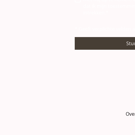
dat ik mijn toestemmi
intrekken.
*
* Geeft verplichte velden 
Stu
Ove