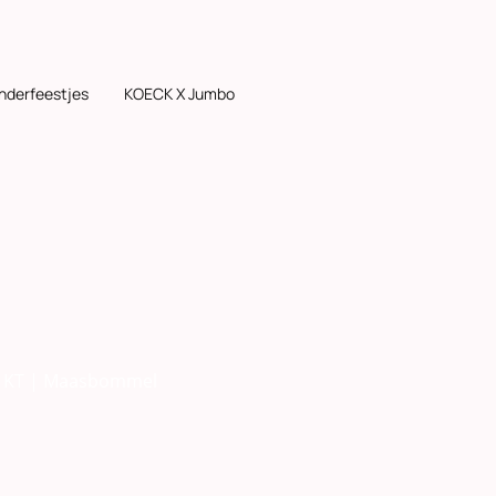
inderfeestjes
KOECK X Jumbo
27 KT | Maasbommel