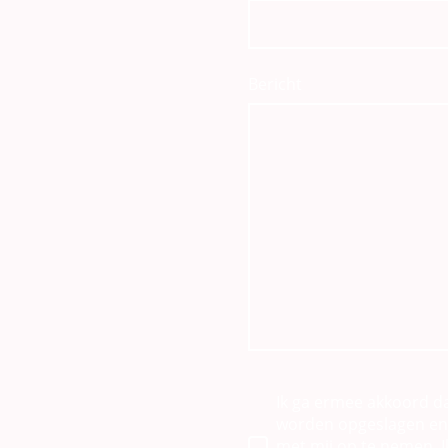
Bericht
Ik ga ermee akkoord d
worden opgeslagen en
met mij op te nemen. 