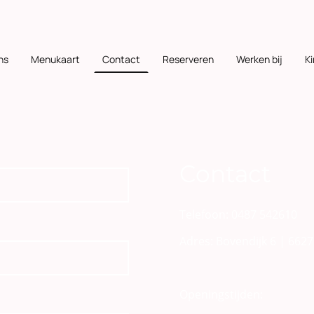
ns
Menukaart
Contact
Reserveren
Werken bij
K
Contact
Telefoon: 0487 542610
Adres: Bovendijk 6 | 66
Openingstijden: