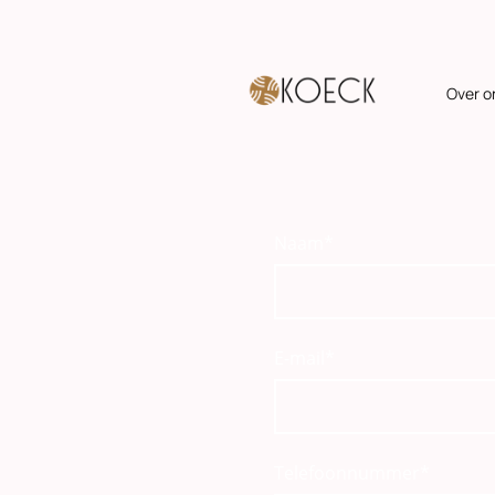
Over o
Naam
*
E-mail
*
Telefoonnummer
*